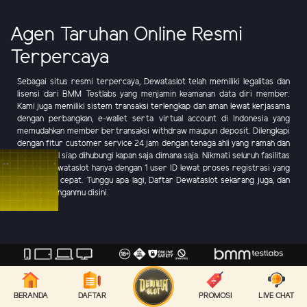
Agen Taruhan Online Resmi
Terpercaya
Sebagai situs resmi terpercaya, Dewataslot telah memiliki legalitas dan
lisensi dari BMM Testlabs yang menjamin keamanan data diri member.
Kami juga memiliki sistem transaksi terlengkap dan aman lewat kerjasama
dengan perbangkan, e-wallet serta virtual account di Indonesia yang
memudahkan member bertransaksi withdraw maupun deposit. Dilengkapi
dengan fitur customer service 24 jam dengan tenaga ahli yang ramah dan
profesional siap dihubungi kapan saja dimana saja. Nikmati seluruh fasilitas
lengkap Dewataslot hanya dengan 1 user ID lewat proses registrasi yang
mudah dan cepat. Tunggu apa lagi, Daftar Dewataslot sekarang juga, dan
raih keuntunganmu disini.
Copyright © - DEWATAGAMES. Seluruh hak cipta dilindungi
BERANDA
DAFTAR
PROMOSI
LIVE CHAT